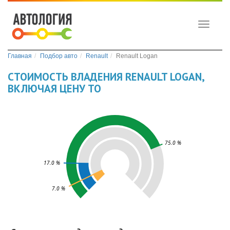
Toggle
navigati
Главная
Подбор авто
Renault
Renault Logan
СТОИМОСТЬ ВЛАДЕНИЯ RENAULT LOGAN,
ВКЛЮЧАЯ ЦЕНУ ТО
75.0 %
17.0 %
7.0 %