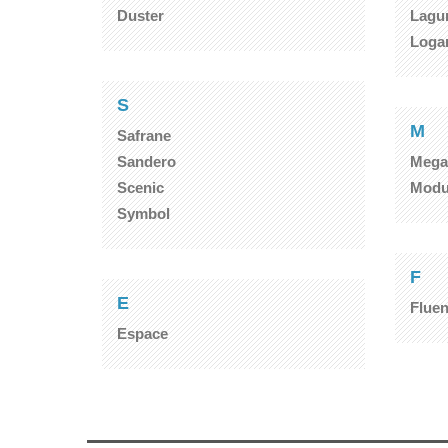
Duster
Lagu
Loga
S
M
Safrane
Sandero
Mega
Scenic
Modu
Symbol
F
E
Flue
Espace