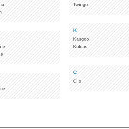
na
Twingo
n
K
Kangoo
ne
Koleos
s
C
Clio
nce