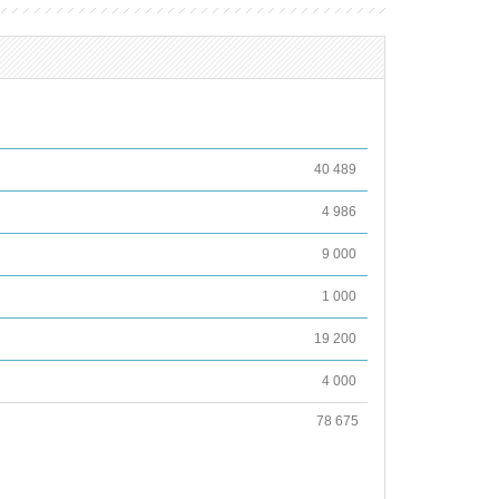
40 489
4 986
9 000
1 000
19 200
4 000
78 675