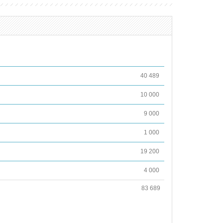
40 489
10 000
9 000
1 000
19 200
4 000
83 689