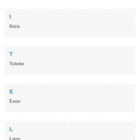
I
Ibiza
T
Toledo
E
Exeo
L
Leon