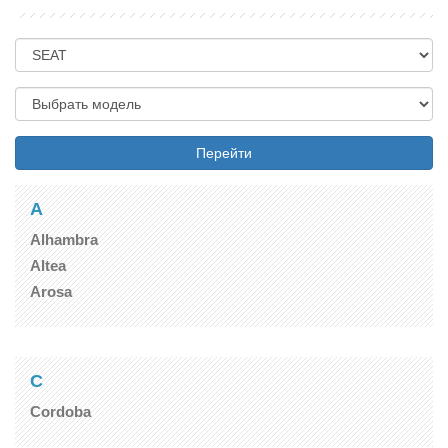
Перейти
A
Alhambra
Altea
Arosa
C
Cordoba