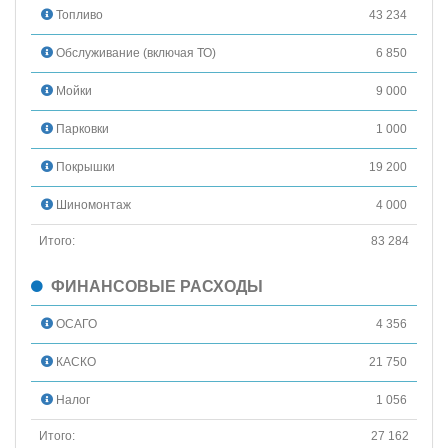
Топливо
43 234
Обслуживание (включая ТО)
6 850
Мойки
9 000
Парковки
1 000
Покрышки
19 200
Шиномонтаж
4 000
Итого:
83 284
ФИНАНСОВЫЕ РАСХОДЫ
ОСАГО
4 356
КАСКО
21 750
Налог
1 056
Итого:
27 162