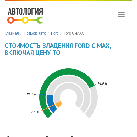
Toggle
navigati
Главная
Подбор авто
Ford
Ford C-MAX
СТОИМОСТЬ ВЛАДЕНИЯ FORD C-MAX,
ВКЛЮЧАЯ ЦЕНУ ТО
74.0 %
19.0 %
7.0 %